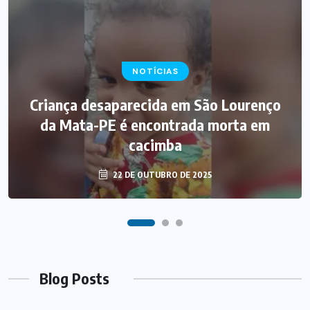
NOTÍCIAS
NOTÍCIAS
Criança desaparecida em São Lourenço
‘Só vi sangue e gente morta’, diz
sobrevivente de acidente de ônibus em
da Mata-PE é encontrada morta em
cacimba
PE
22 DE OUTUBRO DE 2025
19 DE OUTUBRO DE 2025
Blog Posts