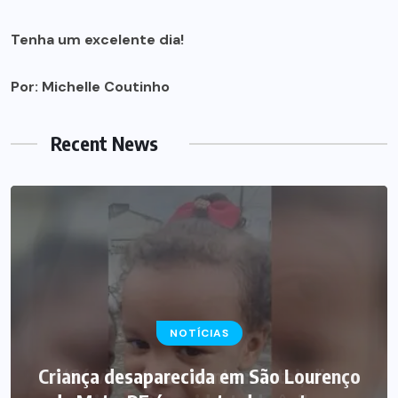
Tenha um excelente dia!
Por: Michelle Coutinho
Recent News
NOTÍCIAS
NOTÍCIAS
Criança desaparecida em São Lourenço
‘Só vi sangue e gente morta’, diz