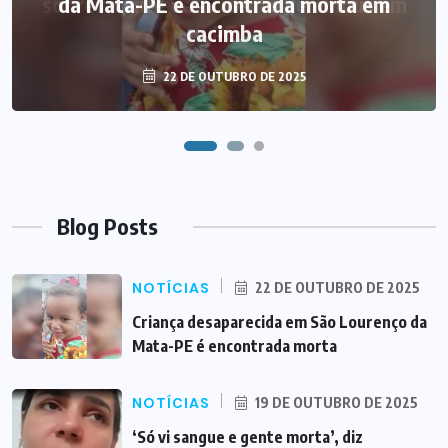
sobrevivente de acidente de ônibus em
da Mata-PE é encontrada morta em
cacimba
PE
22 DE OUTUBRO DE 2025
19 DE OUTUBRO DE 2025
Blog Posts
NOTÍCIAS
22 DE OUTUBRO DE 2025
Criança desaparecida em São Lourenço da
Mata-PE é encontrada morta
NOTÍCIAS
19 DE OUTUBRO DE 2025
‘Só vi sangue e gente morta’, diz