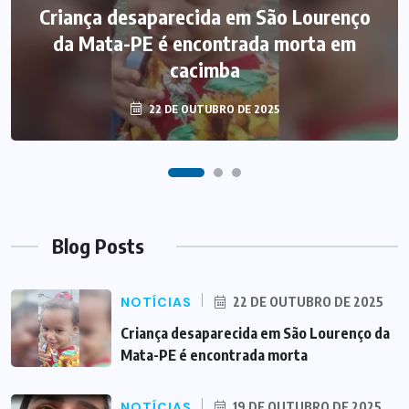
Criança desaparecida em São Lourenço
‘Só vi sangue e gente morta’, diz
sobrevivente de acidente de ônibus em
da Mata-PE é encontrada morta em
cacimba
PE
22 DE OUTUBRO DE 2025
19 DE OUTUBRO DE 2025
Blog Posts
NOTÍCIAS
22 DE OUTUBRO DE 2025
Criança desaparecida em São Lourenço da
Mata-PE é encontrada morta
NOTÍCIAS
19 DE OUTUBRO DE 2025